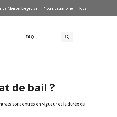
r La Maison Liégeoise
Notre patrimoine
Jobs
FAQ
t de bail ?
ntrats sont entrés en vigueur et la durée du