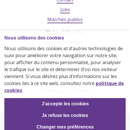
Jobs
Marchés publics
Maison Liégeoise
Parvis des Ecoliers, 1
4020 Liège
04/349.40.40
Plan du site
Conditions d'utilisation
Vie privée
2026 © La Maison Liégeoise
Powered by Wavenet