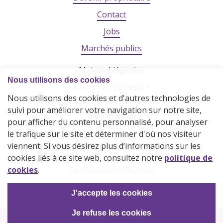
Contact
Jobs
Marchés publics
Maison Liégeoise
Parvis des Ecoliers, 1
4020 Liège
04/349.40.40
Plan du site
Conditions d'utilisation
Vie privée
2026 © La Maison Liégeoise